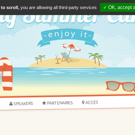
to scroll,
you are allowing all third-party services
✓ OK, accept a
ACCÈS
PARTENAIRES
SPEAKERS
S