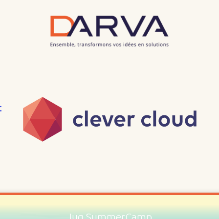
Jug SummerCamp