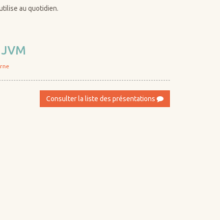
ilise au quotidien.
a JVM
orne
Consulter la liste des présentations