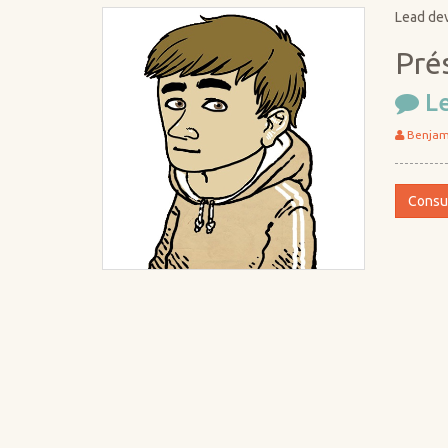
Lead dev
Pré
Le
Benjam
Consul