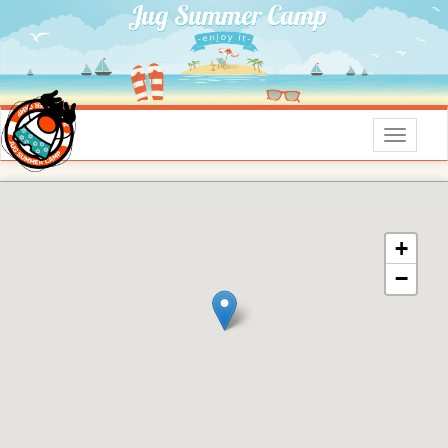
Menu
+
−