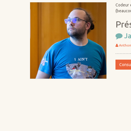
Codeur e
(beaucou
Pré
Ja
Anthon
Consul