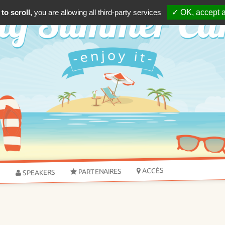
to scroll,
you are allowing all third-party services
✓ OK, accept a
ACCÈS
PARTENAIRES
SPEAKERS
S