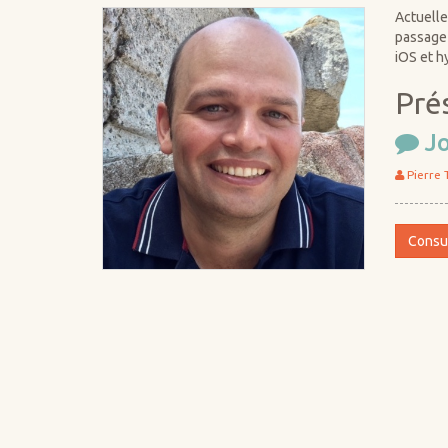
Actuelle
passage 
iOS et 
Prés
Jo
Pierre 
Consul