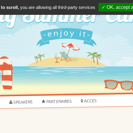
to scroll,
you are allowing all third-party services
✓ OK, accept a
ACCÈS
PARTENAIRES
SPEAKERS
S