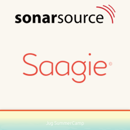
Jug SummerCamp