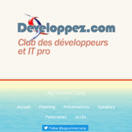
Jug SummerCamp
Accueil
Planning
Présentations
Speakers
Partenaires
Accès