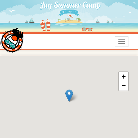
Menu
+
−