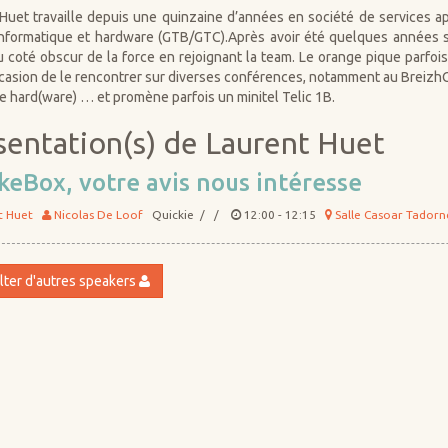
Huet travaille depuis une quinzaine d’années en société de services ap
nformatique et hardware (GTB/GTC).Après avoir été quelques années s
 coté obscur de la force en rejoignant la team. Le orange pique parfois 
ccasion de le rencontrer sur diverses conférences, notamment au BreizhCam
e le hard(ware) … et promène parfois un minitel Telic 1B.
sentation(s) de Laurent Huet
keBox, votre avis nous intéresse
t Huet
Nicolas De Loof
Quickie / /
12:00 - 12:15
Salle Casoar Tadorn
ter d'autres speakers