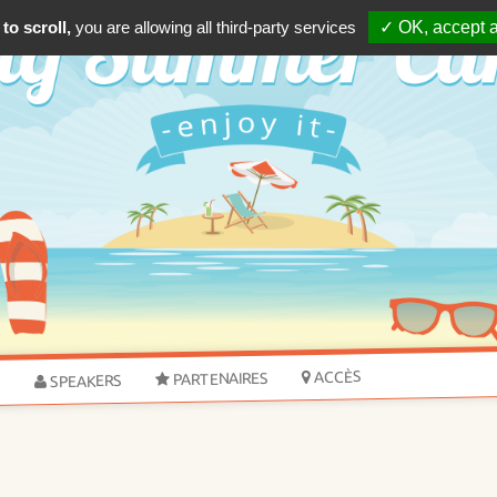
to scroll,
you are allowing all third-party services
✓ OK, accept a
ACCÈS
PARTENAIRES
SPEAKERS
S