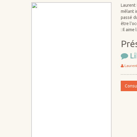
Laurent 
mêlant i
passé du
être l’o
: Il aim
Pré
Li
Lauren
Consul