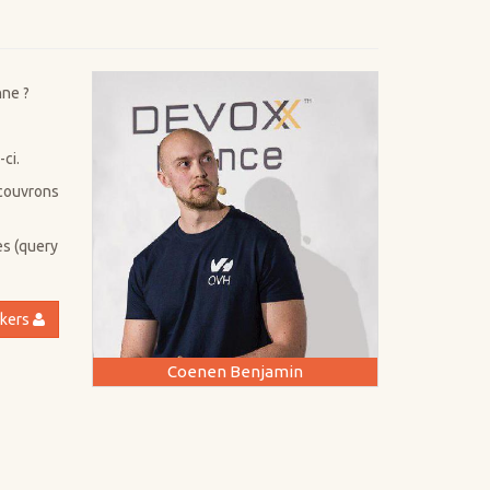
nne ?
ci.
écouvrons
es (query
akers
Coenen Benjamin