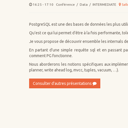
16:25 - 17:10 Conférence / Data / INTERMEDIATE
Sall
PostgreSQL est une des bases de données les plus utili
Qu’est ce qui lui permet d’être à la fois performante, t
Je vous propose de découvrir ensemble les internals d
En partant d’une simple requête sql et en passant p
comment PG fonctionne.
Nous aborderons les notions spécifiques aux implémen
planner, write ahead log, mvcc, tuples, vacuum, …).
Consulter d'autres présentations