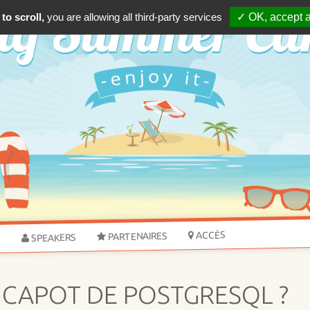
to scroll,
you are allowing all third-party services
✓ OK, accept a
ACCÈS
PARTENAIRES
SPEAKERS
S
E CAPOT DE POSTGRESQL ?