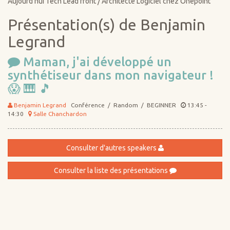
Aujourd'hui Tech Lead front / Architecte Logiciel chez Onepoint
Présentation(s) de Benjamin
Legrand
Maman, j'ai développé un
synthétiseur dans mon navigateur !
😱 🎹 🎵
Benjamin Legrand
Conférence / Random / BEGINNER
13:45 -
14:30
Salle Chanchardon
Consulter d'autres speakers
Consulter la liste des présentations