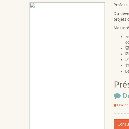
Professi
Du dével
projets 
Mes inté
👊
c
💻
☑️
🔗
🏗
Le
Pré
De
Florian
Consul