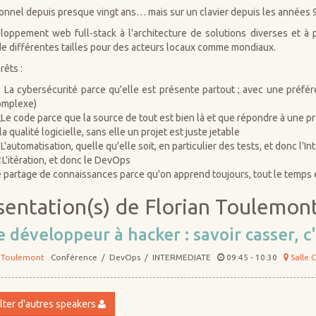
onnel depuis presque vingt ans… mais sur un clavier depuis les années 90
oppement web full-stack à l'architecture de solutions diverses et à 
de différentes tailles pour des acteurs locaux comme mondiaux.
rêts :
 La cybersécurité parce qu'elle est présente partout ; avec une préfér
omplexe)
Le code parce que la source de tout est bien là et que répondre à une p
la qualité logicielle, sans elle un projet est juste jetable
L'automatisation, quelle qu'elle soit, en particulier des tests, et donc l'I
️L'itération, et donc le DevOps
 partage de connaissances parce qu'on apprend toujours, tout le temps 
sentation(s) de Florian Toulemon
 développeur à hacker : savoir casser, c'
 Toulemont
Conférence / DevOps / INTERMEDIATE
09:45 - 10:30
Salle 
ter d'autres speakers