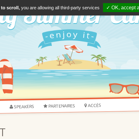
to scroll,
you are allowing all third-party services
✓ OK, accept a
ACCÈS
PARTENAIRES
SPEAKERS
S
T