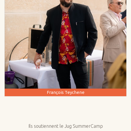
François Teychene
Ils soutiennent le Jug SummerCamp