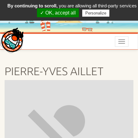
By continuing to scroll,
you are allowing all third-party services
✓ OK, accept all
Personalize
Menu
PIERRE-YVES AILLET