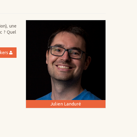
on), une
uc ? Quel
akers
Julien Landuré