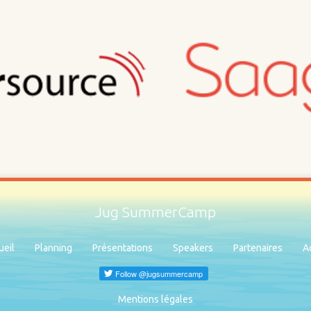
Jug SummerCamp
ueil
Planning
Présentations
Speakers
Partenaires
A
Mentions légales