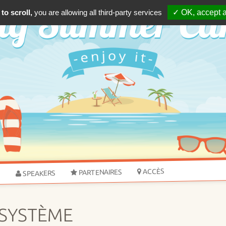
to scroll,
you are allowing all third-party services
✓ OK, accept a
ACCÈS
PARTENAIRES
SPEAKERS
S
OSYSTÈME