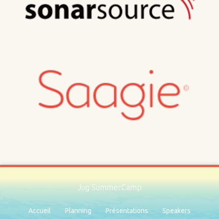
Jug SummerCamp
Accueil
Planning
Présentations
Speakers