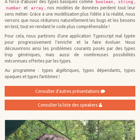
À force d'abuser des types basiques comme
,
,
boolean
string
et
, nos modèles de données perdent tout leur
number
array
sens métier. Grâce à une modélisation plus fidèle à la réalité, nous
verrons que nous réduirons naturellement les bugs et les besoins
en test, tout en rendant le code plus compréhensible !
Pour cela, nous partirons d'une application Typescript mal typée
pour progressivement l'enrichir et la faire évoluer. Nous
découvrirons ainsi les problèmes courants posés par des types
trop génériques, mais aussi de nombreuses possibilités
méconnues offertes par les types.
Au programme : types algébriques, types dépendants, types
opaques et types fantômes !
Consulter d'autres présentations
Consulter la liste des speakers