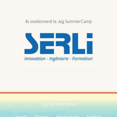
Ils soutiennent le Jug SummerCamp
Jug SummerCamp
Accueil
Planning
Présentations
Speakers